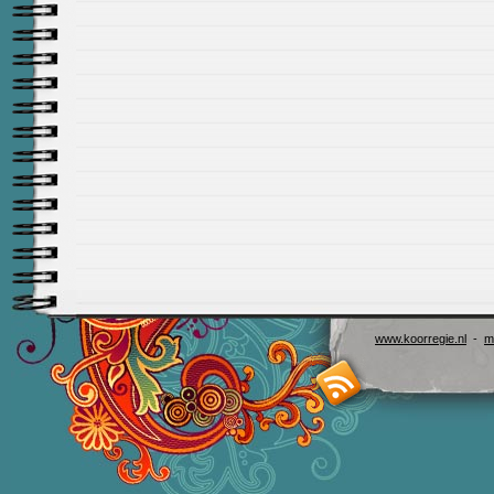
www.koorregie.nl
-
m