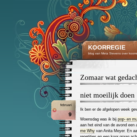
KOORREGIE
blog van Meta Stevens over koorr
zomaar wat gedac
niet moeilijk doen
februari
Ik ben er de afgelopen week gew
9
Woensdag was ik bij
pop- en m
aan het eind van de avond een 
me Why
van Anita Meyer. En aan
repetities en een koor graag ac