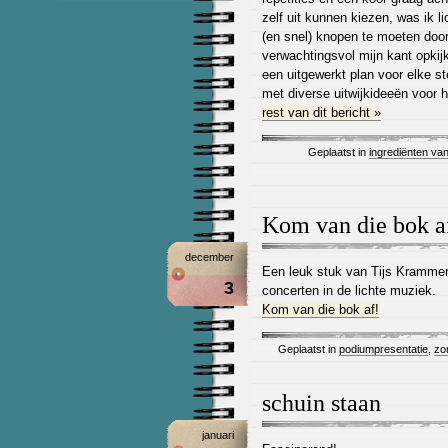
zelf uit kunnen kiezen, was ik li
(en snel) knopen te moeten door
verwachtingsvol mijn kant opkij
een uitgewerkt plan voor elke st
met diverse uitwijkideeën voor 
rest van dit bericht »
Geplaatst in
ingrediënten va
Kom van die bok a
december
Een leuk stuk van Tijs Krammer o
3
concerten in de lichte muziek.
Kom van die bok af!
Geplaatst in
podiumpresentatie
,
zo
schuin staan
januari