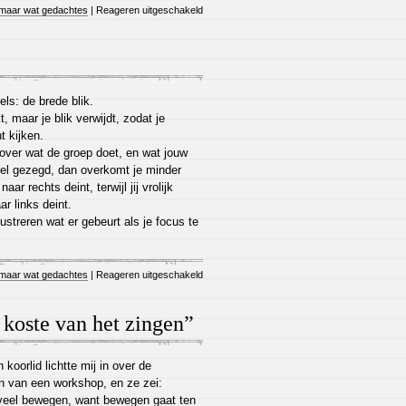
maar wat gedachtes
|
Reageren uitgeschakeld
ls: de brede blik.
kt, maar je blik verwijdt, zodat je
t kijken.
over wat de groep doet, en wat jouw
pel gezegd, dan overkomt je minder
ar rechts deint, terwijl jij vrolijk
ar links deint.
lustreren wat er gebeurt als je focus te
maar wat gedachtes
|
Reageren uitgeschakeld
koste van het zingen”
koorlid lichtte mij in over de
n van een workshop, en ze zei:
teveel bewegen, want bewegen gaat ten