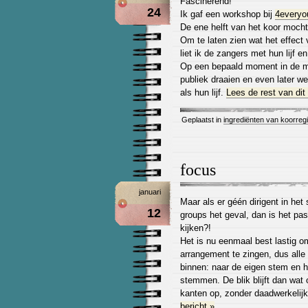
Fascinerend!
24
Ik gaf een workshop bij
4everyo
De ene helft van het koor mocht 
Om te laten zien wat het effect
liet ik de zangers met hun lijf e
Op een bepaald moment in de m
publiek draaien en even later we
als hun lijf.
Lees de rest van dit 
Geplaatst in
ingrediënten van koorreg
focus
januari
Maar als er géén dirigent in het s
12
groups het geval, dan is het pas
kijken?!
Het is nu eenmaal best lastig o
arrangement te zingen, dus alle
binnen: naar de eigen stem en h
stemmen. De blik blijft dan wat
kanten op, zonder daadwerkelijk
bericht »