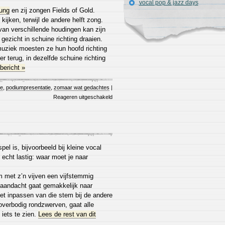
vocal pop & jazz days
ung
en zij zongen Fields of Gold.
kijken, terwijl de andere helft zong.
 van verschillende houdingen kan zijn
n gezicht in schuine richting draaien.
uziek moesten ze hun hoofd richting
er terug, in dezelfde schuine richting
bericht »
ie
,
podiumpresentatie
,
zomaar wat gedachtes
|
Reageren uitgeschakeld
pel is, bijvoorbeeld bij kleine vocal
 echt lastig: waar moet je naar
m met z’n vijven een vijfstemmig
 aandacht gaat gemakkelijk naar
et inpassen van die stem bij de andere
 overbodig rondzwerven, gaat alle
 iets te zien.
Lees de rest van dit