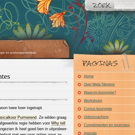
egie en podiumpresentatie
htes
Home
Over Meta Stevens
Waarom koorregie?
Workshops
oon twee keer ingetrapt.
Cursus koorregie
Videocoaching
usicalkoor Purmerend
. Ze wilden graag
afgewerkte regie hebben voor
Why tell
Complimenten en recensies
gezien ik heel goed ben in uitprobeer-
Agenda
hterlaat met een paar opties waar ze