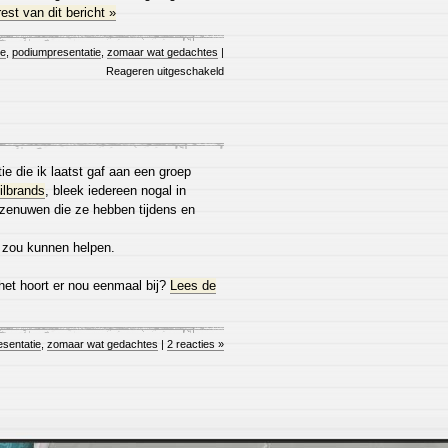
est van dit bericht »
ie
,
podiumpresentatie
,
zomaar wat gedachtes
|
Reageren uitgeschakeld
e die ik laatst gaf aan een groep
ilbrands
, bleek iedereen nogal in
 zenuwen die ze hebben tijdens en
j zou kunnen helpen.
het hoort er nou eenmaal bij?
Lees de
sentatie
,
zomaar wat gedachtes
|
2 reacties »