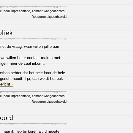
ie
,
podiumpresentatie
,
zomaar wat gedachtes
|
Reageren uitgeschakeld
bliek
et de vraag: waar willen jullie aan
 we willen beter contact maken met
ingen meer de zaal inkomt.
kshop achter dat het hele koor de hele
 gericht houdt. Tja, dan wordt het ook
ericht »
ie
,
podiumpresentatie
,
zomaar wat gedachtes
|
Reageren uitgeschakeld
boord
 maar ik heb bij koren altijd moeite