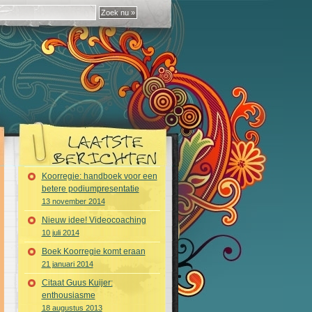
Koorregie: handboek voor een
betere podiumpresentatie
13 november 2014
Nieuw idee! Videocoaching
10 juli 2014
Boek Koorregie komt eraan
21 januari 2014
Citaat Guus Kuijer:
enthousiasme
18 augustus 2013