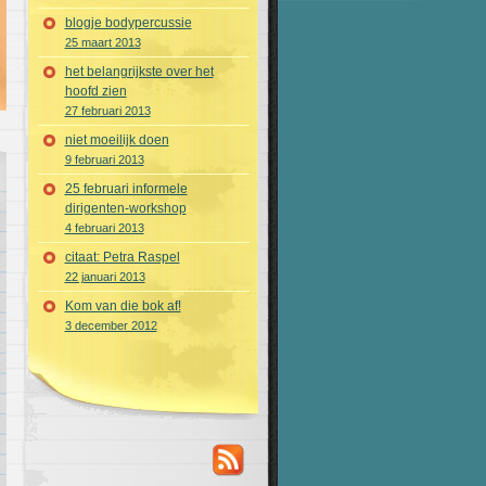
blogje bodypercussie
25 maart 2013
het belangrijkste over het
hoofd zien
27 februari 2013
niet moeilijk doen
9 februari 2013
25 februari informele
dirigenten-workshop
4 februari 2013
citaat: Petra Raspel
22 januari 2013
Kom van die bok af!
3 december 2012