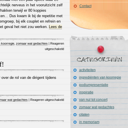
chtelijk nerveus in het vooruitzicht zelf
Contact
hakken terwijl er 80 koppies
ken… Dus kwam ik bij de repetitie met
emgroep, bij elk couplet en refrein en
het geval het niet zou werken.
Lees de
n koorregie
,
zomaar wat gedachtes
|
Reageren
uitgeschakeld
f!
activiteiten
ver de rol van de dirigent tijdens
ingrediënten van koorregie
podiumpresentatie
inspiratie
van nul tot concert
maar wat gedachtes
|
Reageren uitgeschakeld
zomaar wat gedachtes
citaten
RSS
in memoriam