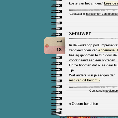
koste van het zingen.”
Lees de r
Geplaatst in
ingrediënten van koorreg
zenuwen
mei
In de workshop podiumpresentati
18
zangleerlingen van
Annemarie H
beslag genomen te zijn door de
voorafgaand aan een optreden.
En ze hoopten dat ik ze daar bi
Tja.
Wat anders kun je zeggen dan: 
rest van dit bericht »
Geplaatst in
podiumpre
« Oudere berichten