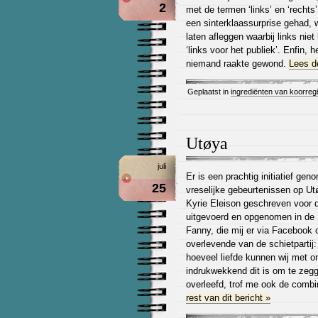
2
met de termen ‘links’ en ‘rechts’
een sinterklaassurprise gehad, 
laten afleggen waarbij links niet
‘links voor het publiek’. Enfin, 
niemand raakte gewond.
Lees de
Geplaatst in
ingrediënten van koorreg
Utøya
juli
Er is een prachtig initiatief ge
25
vreselijke gebeurtenissen op U
Kyrie Eleison geschreven voor d
uitgevoerd en opgenomen in de 
Fanny, die mij er via Facebook 
overlevende van de schietpartij
hoeveel liefde kunnen wij met o
indrukwekkend dit is om te zegg
overleefd, trof me ook de combi
rest van dit bericht »