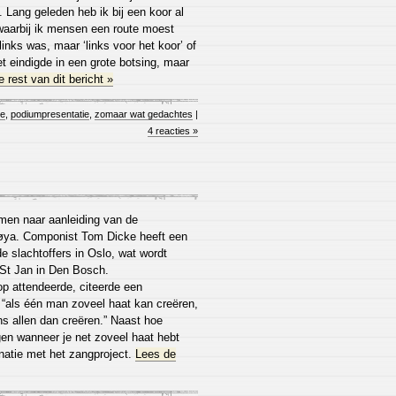
. Lang geleden heb ik bij een koor al
waarbij ik mensen een route moest
 links was, maar ‘links voor het koor’ of
het eindigde in een grote botsing, maar
 rest van dit bericht »
ie
,
podiumpresentatie
,
zomaar wat gedachtes
|
4 reacties »
nomen naar aanleiding van de
tøya. Componist Tom Dicke heeft een
e slachtoffers in Oslo, wat wordt
St Jan in Den Bosch.
op attendeerde, citeerde een
: “als één man zoveel haat kan creëren,
ns allen dan creëren.” Naast hoe
en wanneer je net zoveel haat hebt
natie met het zangproject.
Lees de