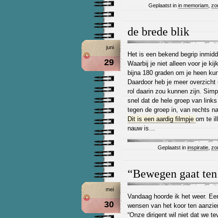
Geplaatst in
in memoriam
,
zo
de brede blik
juni
Het is een bekend begrip inmidde
29
Waarbij je niet alleen voor je kij
bijna 180 graden om je heen kun
Daardoor heb je meer overzicht 
rol daarin zou kunnen zijn. Sim
snel dat de hele groep van links na
tegen de groep in, van rechts na
Dit is een aardig filmpje
om te il
nauw is…
Geplaatst in
inspiratie
,
zo
“Bewegen gaat ten 
mei
Vandaag hoorde ik het weer. Een 
30
wensen van het koor ten aanzie
“Onze dirigent wil niet dat we 