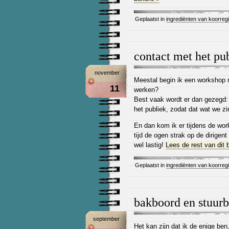
Geplaatst in
ingrediënten van koorreg
contact met het pu
november
Meestal begin ik een workshop m
11
werken?
Best vaak wordt er dan gezegd:
het publiek, zodat dat wat we z
En dan kom ik er tijdens de wor
tijd de ogen strak op de dirigent
wel lastig!
Lees de rest van dit b
Geplaatst in
ingrediënten van koorreg
bakboord en stuur
september
Het kan zijn dat ik de enige ben,