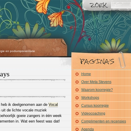
egie en podiumpresentatie
days
Home
Over Meta Stevens
Waarom koorregie?
Workshops
s heb ik deelgenomen aan de
Vocal
Cursus koorregie
n uit de lichte vocale muziek
Videocoaching
behoorlijk goeie zangers in één week
ngementen in. Wat een feest was dat!
Complimenten en recensies
Agenda