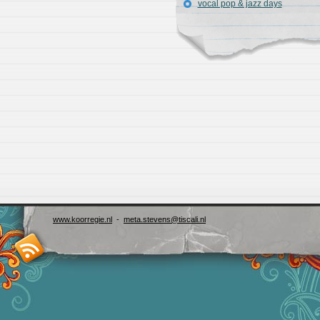
vocal pop & jazz days
www.koorregie.nl
-
meta.stevens@tiscali.nl