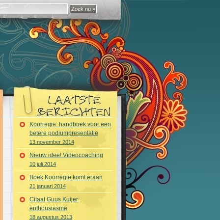
Koorregie: handboek voor een
betere podiumpresentatie
13 november 2014
Nieuw idee! Videocoaching
10 juli 2014
Boek Koorregie komt eraan
21 januari 2014
Citaat Guus Kuijer:
enthousiasme
18 augustus 2013