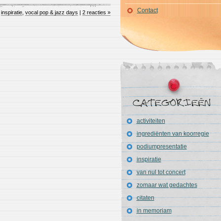
Contact
n
inspiratie
,
vocal pop & jazz days
|
2 reacties »
activiteiten
ingrediënten van koorregie
podiumpresentatie
inspiratie
van nul tot concert
zomaar wat gedachtes
citaten
RSS
in memoriam