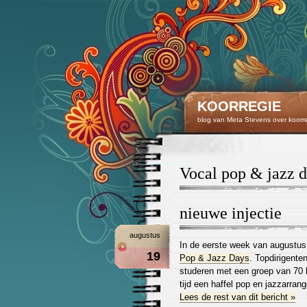
KOORREGIE
blog van Meta Stevens over koorr
vocal pop & jazz 
nieuwe injectie
augustus
In de eerste week van augustu
19
Pop & Jazz Days
. Topdirigente
studeren met een groep van 70 
tijd een haffel pop en jazzarra
Lees de rest van dit bericht »