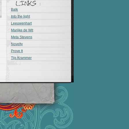
Balk
Into the light
Leeuwenhart
Marijke de Wit
Meta Stevens
Novelty
Prove It
Tijs Krammer