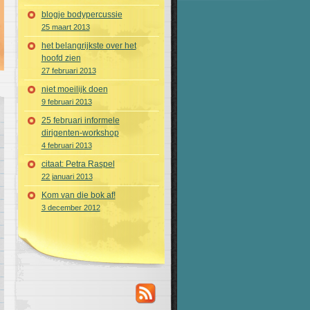
blogje bodypercussie
25 maart 2013
het belangrijkste over het
hoofd zien
27 februari 2013
niet moeilijk doen
9 februari 2013
25 februari informele
dirigenten-workshop
4 februari 2013
citaat: Petra Raspel
22 januari 2013
Kom van die bok af!
3 december 2012