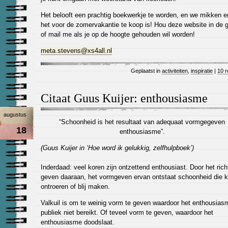
Het belooft een prachtig boekwerkje te worden, en we mikken e
het voor de zomervakantie te koop is! Hou deze website in de 
of mail me als je op de hoogte gehouden wil worden!
meta.stevens@xs4all.nl
Geplaatst in
activiteiten
,
inspiratie
|
10 r
Citaat Guus Kuijer: enthousiasme
augustus
“Schoonheid is het resultaat van adequaat vormgegeven
18
enthousiasme”.
(Guus Kuijer in ‘Hoe word ik gelukkig, zelfhulpboek’)
Inderdaad: veel koren zijn ontzettend enthousiast. Door het rich
geven daaraan, het vormgeven ervan ontstaat schoonheid die 
ontroeren of blij maken.
Valkuil is om te weinig vorm te geven waardoor het enthousias
publiek niet bereikt. Of teveel vorm te geven, waardoor het
enthousiasme doodslaat.