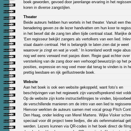
boek geworden, gevoed door jarenlange ervaring in het regisse
koren in diverse zangstijlen.
Theater
Beide auteurs hebben hun wortels in het theater. Vanuit een the
benadering geven ze de lezer handvatten om hun koor te regiss
in het besef dat de zang ten allen tijde centraal staat. Marijke d
‘Een regisseur bekijkt zangers als vertolkers van een lied. Inlev
staat daarin centraal. Het is belangrijk te laten zien dat je weet
waarover je zingt en wat je voelt.’ In korenland wordt regie abusi
nog wel eens verward met pasjes doen. Regie gaat echter over
versterking van de zang door een verhoogd bewustzijn op het 
posities, expressie en nog veel meer dat terug te vinden is in h
prettig leesbare en rijk geïllustreerde boek.
Website
Aan het boek is ook een website gekoppeld, want foto’s en
beschrijvingen van het regiewerk zijn vanzelfsprekend niet vol
Op de website zijn korte instructiefilmpjes te vinden, bijvoorbee
de verschillende manieren om de intro van een lied te regissere
Hiervoor werkten de auteurs samen met vocal group Pitch Contr
Den Haag, onder leiding van Merel Martens. Wijke Visker schre
speciaal voor dit project twee liedjes, die als oefenmateriaal geb
werden. Lezers kunnen via QR-codes in het boek direct de film