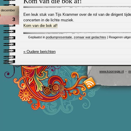
Kom van die bok af!
december
Een leuk stuk van Tijs Krammer over de rol van de dirigent tijd
3
concerten in de lichte muziek.
Kom van die bok af!
Geplaatst in
podiumpresentatie
,
zomaar wat gedachtes
|
Reageren uitge
« Oudere berichten
www.koorregie.nl
-
m