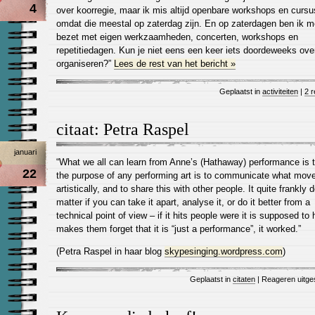
4
over koorregie, maar ik mis altijd openbare workshops en curs
omdat die meestal op zaterdag zijn. En op zaterdagen ben ik m
bezet met eigen werkzaamheden, concerten, workshops en
repetitiedagen. Kun je niet eens een keer iets doordeweeks ov
organiseren?”
Lees de rest van het bericht »
Geplaatst in
activiteiten
|
2 r
citaat: Petra Raspel
januari
“What we all can learn from Anne’s (Hathaway) performance is 
22
the purpose of any performing art is to communicate what mov
artistically, and to share this with other people. It quite frankly 
matter if you can take it apart, analyse it, or do it better from a
technical point of view – if it hits people were it is supposed to 
makes them forget that it is “just a performance”, it worked.”
(Petra Raspel in haar blog
skypesinging.wordpress.com
)
Geplaatst in
citaten
|
Reageren uitge