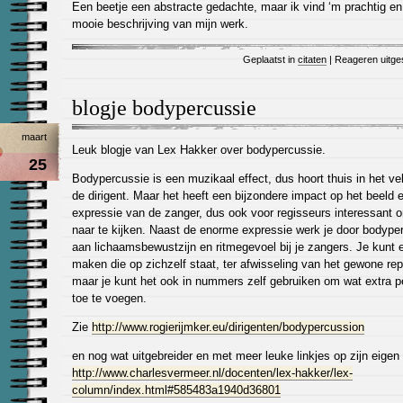
Een beetje een abstracte gedachte, maar ik vind ‘m prachtig e
mooie beschrijving van mijn werk.
Geplaatst in
citaten
|
Reageren uitge
blogje bodypercussie
maart
Leuk blogje van Lex Hakker over bodypercussie.
25
Bodypercussie is een muzikaal effect, dus hoort thuis in het ve
de dirigent. Maar het heeft een bijzondere impact op het beeld 
expressie van de zanger, dus ook voor regisseurs interessant 
naar te kijken. Naast de enorme expressie werk je door bodype
aan lichaamsbewustzijn en ritmegevoel bij je zangers. Je kunt 
maken die op zichzelf staat, ter afwisseling van het gewone repe
maar je kunt het ook in nummers zelf gebruiken om wat extra p
toe te voegen.
Zie
http://www.rogierijmker.eu/dirigenten/bodypercussion
en nog wat uitgebreider en met meer leuke linkjes op zijn eigen 
http://www.charlesvermeer.nl/docenten/lex-hakker/lex-
column/index.html#585483a1940d36801