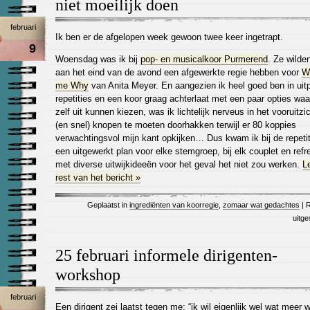
niet moeilijk doen
februari
Ik ben er de afgelopen week gewoon twee keer ingetrapt.
9
Woensdag was ik bij
pop- en musicalkoor Purmerend
. Ze wilde
aan het eind van de avond een afgewerkte regie hebben voor
Wh
me Why
van Anita Meyer. En aangezien ik heel goed ben in uit
repetities en een koor graag achterlaat met een paar opties waa
zelf uit kunnen kiezen, was ik lichtelijk nerveus in het vooruitzic
(en snel) knopen te moeten doorhakken terwijl er 80 koppies
verwachtingsvol mijn kant opkijken… Dus kwam ik bij de repeti
een uitgewerkt plan voor elke stemgroep, bij elk couplet en refr
met diverse uitwijkideeën voor het geval het niet zou werken.
L
rest van het bericht »
Geplaatst in
ingrediënten van koorregie
,
zomaar wat gedachtes
|
R
uitg
25 februari informele dirigenten-
workshop
februari
Een dirigent zei laatst tegen me: “ik wil eigenlijk wel wat meer 