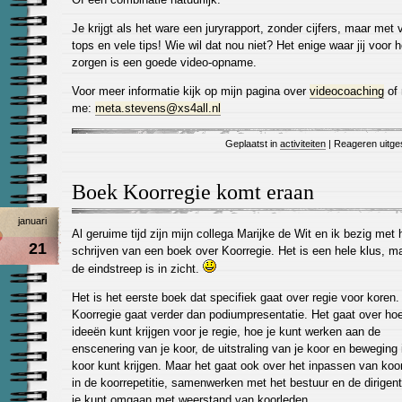
Je krijgt als het ware een juryrapport, zonder cijfers, maar met 
tops en vele tips! Wie wil dat nou niet? Het enige waar jij voor h
zorgen is een goede video-opname.
Voor meer informatie kijk op mijn pagina over
videocoaching
of 
me:
meta.stevens@xs4all.nl
Geplaatst in
activiteiten
|
Reageren uitge
Boek Koorregie komt eraan
januari
Al geruime tijd zijn mijn collega Marijke de Wit en ik bezig met 
21
schrijven van een boek over Koorregie. Het is een hele klus, m
de eindstreep is in zicht.
Het is het eerste boek dat specifiek gaat over regie voor koren.
Koorregie gaat verder dan podiumpresentatie. Het gaat over hoe
ideeën kunt krijgen voor je regie, hoe je kunt werken aan de
enscenering van je koor, de uitstraling van je koor en beweging 
koor kunt krijgen. Maar het gaat ook over het inpassen van koo
in de koorrepetitie, samenwerken met het bestuur en de dirigent
je kunt omgaan met weerstand van koorleden.