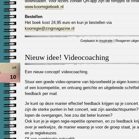
downloaden. Voor lezers zonder QR-app zijn de filmpjes te vin
www.koorregieboek.nl
Bestellen
Het boek kost 24,95 euro en kun je bestellen via
koorregie@zingmagazine.nl
Geplaatst in
inspiratie
|
Reageren uitge
Nieuw idee! Videocoaching
juli
Een nieuw concept! videocoaching.
10
Stuur een goede video-opname van bijvoorbeeld je eigen koorc
of een koorrepetitie, en ontvang gerichte en uitgebreide schriftel
feedback per mail.
Je kunt op deze manier effectief feedback krijgen op je concert
zijn de sterke punten in het concert, wat zijn aandachtspunten
lopen de overgangen, hoe zou dat beter kunnen?
Ook kun je je eigen regie-repetitie opnemen, en zo feedback kri
over je werkwijze, de manier waarop je voor de groep staat, je 
en je regiekeuzes.
Of een combinatie natuurlijk.