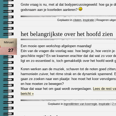
Grote vraag is nu, met al dat bodypercussiegeweld: hoe ga je di
godsnaam aan je koorleden aanleren?
Geplaatst in
citaten
,
inspiratie
|
Reageren uitge
het belangrijkste over het hoofd zien
februari
Een mooie open workshop afgelopen maandag!
27
Eén van de vragen die voorlag was: hoe begin je, hoe verzin je
geschikte regie? En we kwamen erachter dat dat wat zo voor d
ligt en zo essentieel is, toch gemakkelijk over het hoofd wordt 
Koren werken aan de muziek, schaven tot de noten goed zitten
harmonieën zuiver, het ritme strak en de dynamiek spannend. 
gaan ze zoeken naar een plaatje: hoe moet het koor vervolgens
en hoe moeten ze bewegen?
Maar dat waar het om gaat wordt overgeslagen.
Lees de rest v
bericht »
Geplaatst in
ingrediënten van koorregie
,
inspiratie
|
2 r